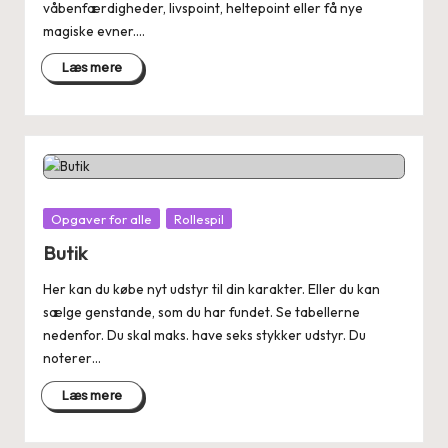
våbenfærdigheder, livspoint, heltepoint eller få nye
magiske evner.…
Læs mere
Posted
Opgaver for alle
Rollespil
in
Butik
Her kan du købe nyt udstyr til din karakter. Eller du kan
sælge genstande, som du har fundet. Se tabellerne
nedenfor. Du skal maks. have seks stykker udstyr. Du
noterer…
Læs mere