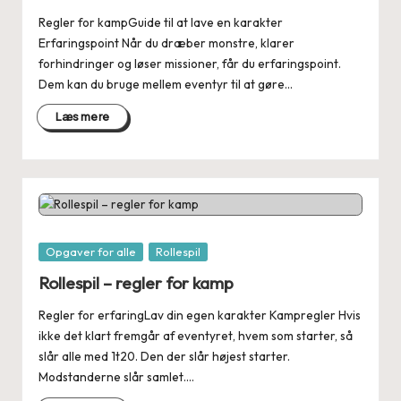
Regler for kampGuide til at lave en karakter
Erfaringspoint Når du dræber monstre, klarer
forhindringer og løser missioner, får du erfaringspoint.
Dem kan du bruge mellem eventyr til at gøre…
Læs mere
Posted
Opgaver for alle
Rollespil
in
Rollespil – regler for kamp
Regler for erfaringLav din egen karakter Kampregler Hvis
ikke det klart fremgår af eventyret, hvem som starter, så
slår alle med 1t20. Den der slår højest starter.
Modstanderne slår samlet.…