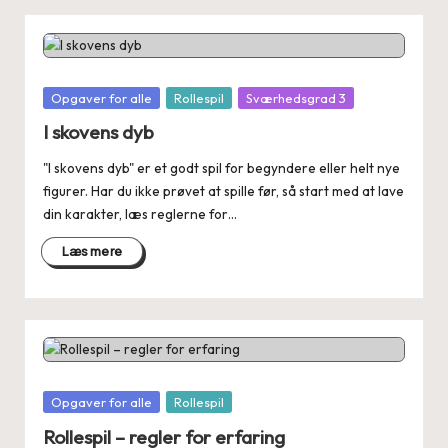
Posted
Opgaver for alle
Rollespil
Sværhedsgrad 3
in
I skovens dyb
"I skovens dyb" er et godt spil for begyndere eller helt nye
figurer. Har du ikke prøvet at spille før, så start med at lave
din karakter, læs reglerne for…
Læs mere
Posted
Opgaver for alle
Rollespil
in
Rollespil – regler for erfaring