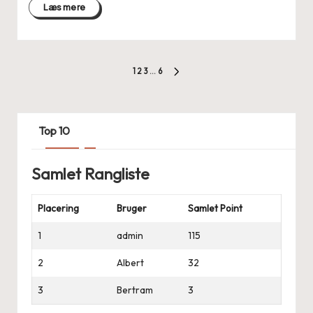
Læs mere
Indlægsinddeling
1
2
3
…
6
NÆSTE
SIDE
Top 10
Samlet Rangliste
Placering
Bruger
Samlet Point
1
admin
115
2
Albert
32
3
Bertram
3