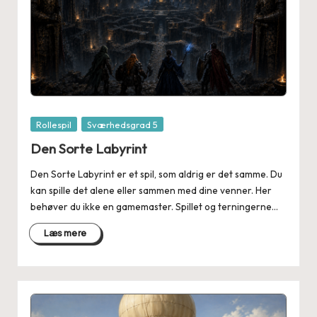
Posted
Rollespil
Sværhedsgrad 5
in
Den Sorte Labyrint
Den Sorte Labyrint er et spil, som aldrig er det samme. Du
kan spille det alene eller sammen med dine venner. Her
behøver du ikke en gamemaster. Spillet og terningerne…
Læs mere