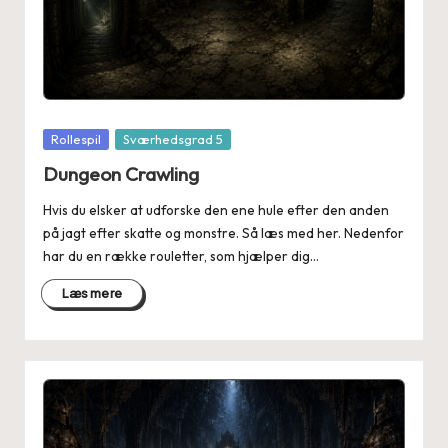
Posted
Rollespil
Sværhedsgrad 5
in
Dungeon Crawling
Hvis du elsker at udforske den ene hule efter den anden
på jagt efter skatte og monstre. Så læs med her. Nedenfor
har du en række rouletter, som hjælper dig…
Læs mere