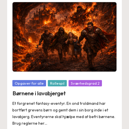
Posted
Opgaver for alle
Rollespil
Sværhedsgrad 2
in
Børnene i lavabjerget
Et forgrenet fantasy-eventyr. En ond troldmand har
bortført grevens børn og gemt dem i sin borg inde i et
lavabjerg. Eventyrerne skal hjælpe med at befri børnene.
Brug reglerne her…