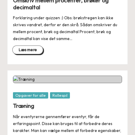
Omskriv mellem procenter, brøker og
decimaltal
Forklaring under quizzen :) Obs: brøkstregen kan ikke
skrives vandret, derfor er den skrå. Sådan omskriver du
mellem procent, brøk og decimaltal Procent, brøk og
decimaltal kan vise det samme…
Læs mere
Posted
Opgaver for alle
Rollespil
in
Træning
Når eventyrerne gennemfører eventyr, får de
erfaringspoint. Disse kan bruges til at forbedre deres
karakter. Man kan vælge mellem at forbedre egenskaber,