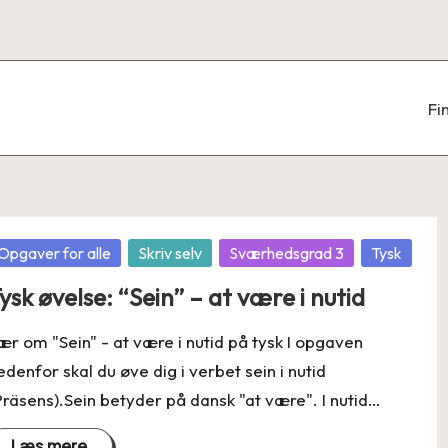
Fi
osted
Opgaver for alle
Skriv selv
Sværhedsgrad 3
Tysk
ysk øvelse: “Sein” – at være i nutid
ær om "Sein" - at være i nutid på tysk I opgaven
edenfor skal du øve dig i verbet sein i nutid
Präsens).Sein betyder på dansk "at være". I nutid…
Læs mere