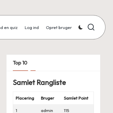
nd en quiz
Log ind
Opret bruger
Top 10
Samlet Rangliste
Placering
Bruger
Samlet Point
1
admin
115