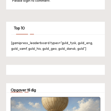
Please login to comment.
Top 10
[gamipress_leaderboard types="guld_tysk, guld_eng,
guld_samf, guld_his, guld_geo, guld_dansk, guld"]
Opgaver til dig