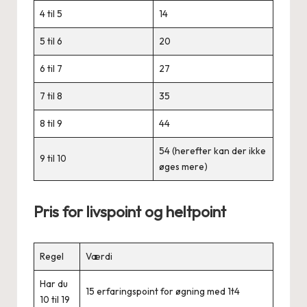
4 til 5
14
5 til 6
20
6 til 7
27
7 til 8
35
8 til 9
44
54 (herefter kan der ikke
9 til 10
øges mere)
Pris for livspoint og heltpoint
Regel
Værdi
Har du
15 erfaringspoint for øgning med 1t4
10 til 19