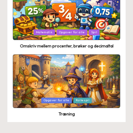
Posted
Matematik
Opgaver for alle
Spil
in
Omskriv mellem procenter, brøker og decimaltal
Posted
Opgaver for alle
Rollespil
in
Træning