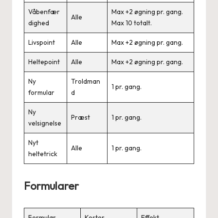
Våbenfær
Max +2 øgning pr. gang.
Alle
dighed
Max 10 totalt.
Livspoint
Alle
Max +2 øgning pr. gang.
Heltepoint
Alle
Max +2 øgning pr. gang.
Ny
Troldman
1 pr. gang.
formular
d
Ny
Præst
1 pr. gang.
velsignelse
Nyt
Alle
1 pr. gang.
heltetrick
Formularer
Formular
Koster
Effekt