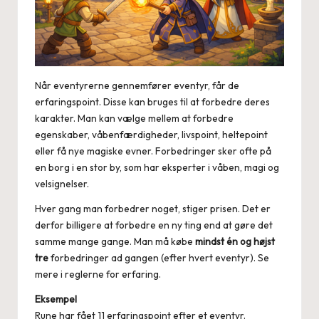
Når eventyrerne gennemfører eventyr, får de
erfaringspoint. Disse kan bruges til at forbedre deres
karakter. Man kan vælge mellem at forbedre
egenskaber, våbenfærdigheder, livspoint, heltepoint
eller få nye magiske evner. Forbedringer sker ofte på
en borg i en stor by, som har eksperter i våben, magi og
velsignelser.
Hver gang man forbedrer noget, stiger prisen. Det er
derfor billigere at forbedre en ny ting end at gøre det
samme mange gange. Man må købe
mindst én og højst
tre
forbedringer ad gangen (efter hvert eventyr). Se
mere i reglerne for
erfaring
.
Eksempel
Rune har fået 11 erfaringspoint efter et eventyr.