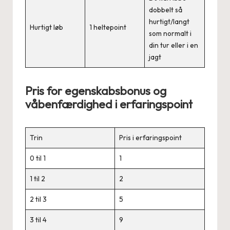
dobbelt så
hurtigt/langt
Hurtigt løb
1 heltepoint
som normalt i
din tur eller i en
jagt
Pris for egenskabsbonus og
våbenfærdighed i erfaringspoint
Trin
Pris i erfaringspoint
0 til 1
1
1 til 2
2
2 til 3
5
3 til 4
9