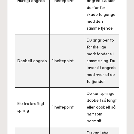
Hurtigt angreb
1 heltepoint
angreb. Du slår
derfor for
skade to gange
mod den
samme fjende
Du angriber to
forskellige
modstandere i
Dobbelt angreb
1 heltepoint
samme slag. Du
laver ét angreb
mod hver af de
to fjender
Du kan springe
dobbelt så langt
Ekstra kraftigt
1 heltepoint
eller dobbelt så
spring
højt som
normalt
Du kan løbe