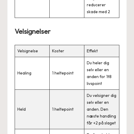
reducerer
skade med 2
Velsignelser
Velsignelse
Koster
Effekt
Du heler dig
selv eller en
Healing
1 heltepoint
anden for 1t8
livspoint
Du velsigner dig
selv eller en
Held
1 heltepoint
anden. Den
næste handling
får +2 på slaget