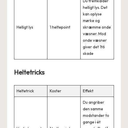
Du fremkalder
helligt lys. Det
kan oplyse
mørke og
Helligt lys
1 heltepoint
skræmme onde
væsner. Mod
onde væsner
giver det 1t6
skade
Heltetricks
Heltetrick
Koster
Effekt
Du angriber
den samme
modstander to
gange i ét