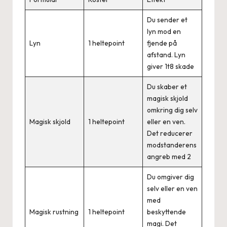
Du sender et
lyn mod en
Lyn
1 heltepoint
fjende på
afstand. Lyn
giver 1t8 skade
Du skaber et
magisk skjold
omkring dig selv
Magisk skjold
1 heltepoint
eller en ven.
Det reducerer
modstanderens
angreb med 2
Du omgiver dig
selv eller en ven
med
Magisk rustning
1 heltepoint
beskyttende
magi. Det