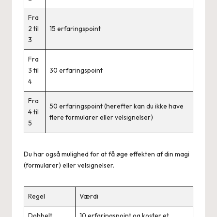
Fra
2 til
15 erfaringspoint
3
Fra
3 til
30 erfaringspoint
4
Fra
50 erfaringspoint (herefter kan du ikke have
4 til
flere formularer eller velsignelser)
5
Du har også mulighed for at få øge effekten af din magi
(formularer) eller velsignelser.
Regel
Værdi
Dobbelt
10 erfaringspoint og koster et