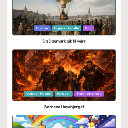
Posted
Historie
Opgaver for alle
Quiz
in
Da Danmark gik til vejrs
Posted
Opgaver for alle
Rollespil
Sværhedsgrad 2
in
Børnene i lavabjerget