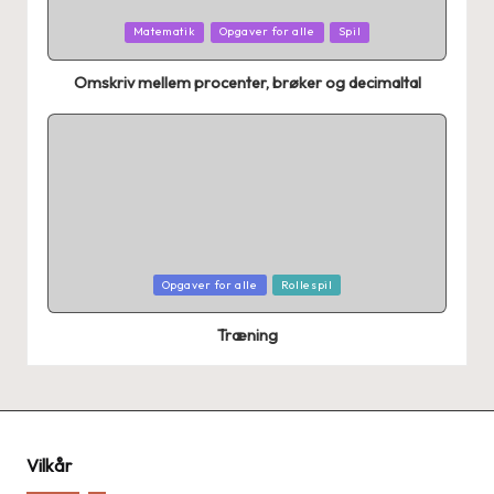
Posted
Matematik
Opgaver for alle
Spil
in
Omskriv mellem procenter, brøker og decimaltal
Posted
Opgaver for alle
Rollespil
in
Træning
Vilkår