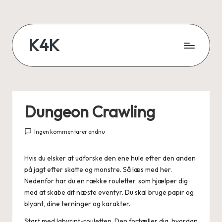
Skip
to
K4K
content
Lær
når
du
er
Dungeon Crawling
online
Ingen kommentarer endnu
Hvis du elsker at udforske den ene hule efter den anden
på jagt efter skatte og monstre. Så læs med her.
Nedenfor har du en række rouletter, som hjælper dig
med at skabe dit næste eventyr. Du skal bruge papir og
blyant, dine terninger og karakter.
Start med labyrint-rouletten. Den fortæller dig, hvordan