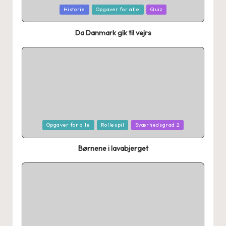
Posted
Historie
Opgaver for alle
Quiz
in
Da Danmark gik til vejrs
Posted
Opgaver for alle
Rollespil
Sværhedsgrad 2
in
Børnene i lavabjerget