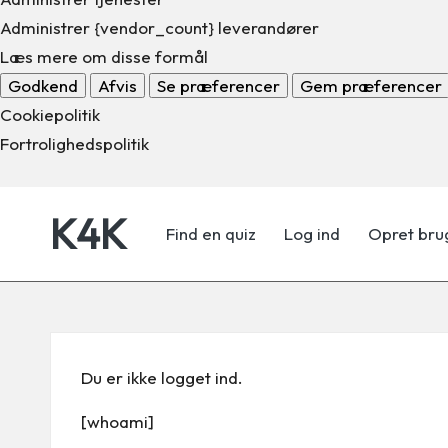
Administrer {vendor_count} leverandører
Læs mere om disse formål
Godkend
Afvis
Se præferencer
Gem præferencer
Cookiepolitik
Fortrolighedspolitik
K4K
Find en quiz
Log ind
Opret bru
Skip
to
Lær
content
når
du
er
Du er ikke logget ind.
online
[whoami]