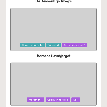
Da Danmark gik til vejrs
Posted
Opgaver for alle
Rollespil
Sværhedsgrad 2
in
Børnene i lavabjerget
Posted
Matematik
Opgaver for alle
Spil
in