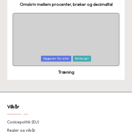
Omskriv mellem procenter, brøker og decimaltal
Posted
Opgaver for alle
Rollespil
in
Træning
Vilkår
Cookiepolitik (EU)
Regler og vilkår