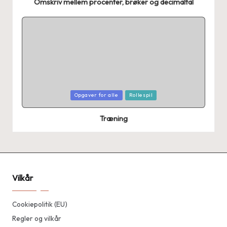
Omskriv mellem procenter, brøker og decimaltal
Posted
Opgaver for alle
Rollespil
in
Træning
Vilkår
Cookiepolitik (EU)
Regler og vilkår