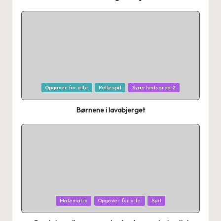
Posted
Opgaver for alle
Rollespil
Sværhedsgrad 2
in
Børnene i lavabjerget
Posted
Matematik
Opgaver for alle
Spil
in