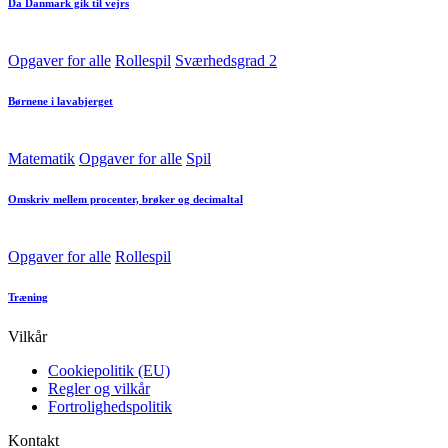
Da Danmark gik til vejrs
Posted
Opgaver for alle
Rollespil
Sværhedsgrad 2
in
Børnene i lavabjerget
Posted
Matematik
Opgaver for alle
Spil
in
Omskriv mellem procenter, brøker og decimaltal
Posted
Opgaver for alle
Rollespil
in
Træning
Vilkår
Cookiepolitik (EU)
Regler og vilkår
Fortrolighedspolitik
Kontakt