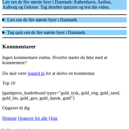
Lær om de fire største byer i Danmark: København, Aarhus,
Aalborg og Odense. Tag derefter quizzen og test din viden.
Læs om de fire største byer i Danmark
Tag quiz om de fire største byer i Danmark.
Kommentarer
Ingen kommentarer endnu. Hvorfor starter du ikke med at
kommentere?
Du skal være
logged in
for at skrive en kommentar.
Top 10
[gamipress_leaderboard types="guld_tysk, guld_eng, guld_samf,
guld_his, guld_geo, guld_dansk, guld"]
Opgaver til dig
Posted
Historie
Opgaver for alle
Quiz
in