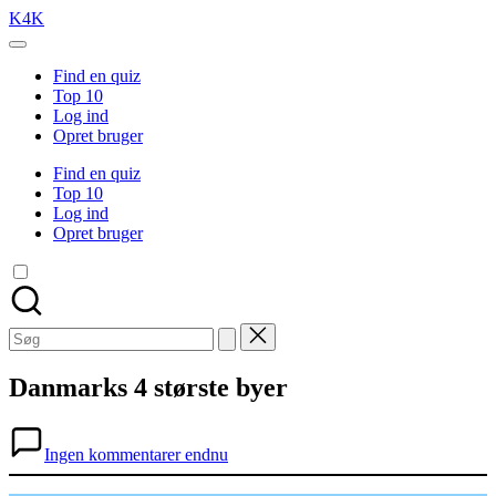
Skip
K4K
to
Lær
content
når
Find en quiz
du
Top 10
er
Log ind
online
Opret bruger
Find en quiz
Top 10
Log ind
Opret bruger
Søg
efter:
Danmarks 4 største byer
Ingen kommentarer endnu