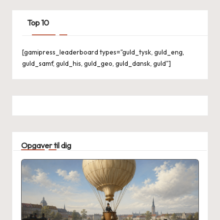
Top 10
[gamipress_leaderboard types="guld_tysk, guld_eng,
guld_samf, guld_his, guld_geo, guld_dansk, guld"]
Opgaver til dig