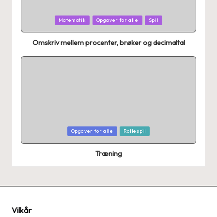
Posted
Matematik
Opgaver for alle
Spil
in
Omskriv mellem procenter, brøker og decimaltal
Posted
Opgaver for alle
Rollespil
in
Træning
Vilkår