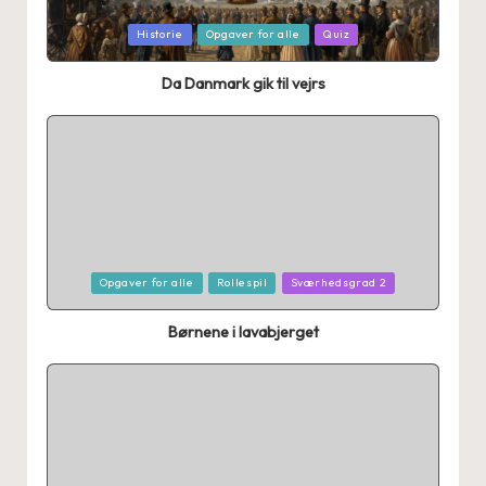
Posted
Historie
Opgaver for alle
Quiz
in
Da Danmark gik til vejrs
Posted
Opgaver for alle
Rollespil
Sværhedsgrad 2
in
Børnene i lavabjerget