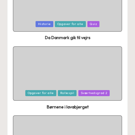
Posted
Historie
Opgaver for alle
Quiz
in
Da Danmark gik til vejrs
Posted
Opgaver for alle
Rollespil
Sværhedsgrad 2
in
Børnene i lavabjerget