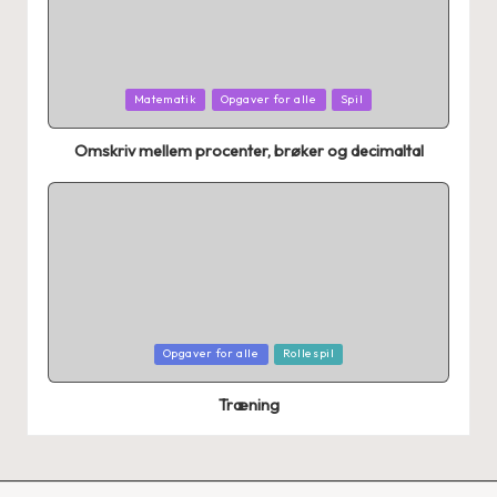
Posted
Matematik
Opgaver for alle
Spil
in
Omskriv mellem procenter, brøker og decimaltal
Posted
Opgaver for alle
Rollespil
in
Træning