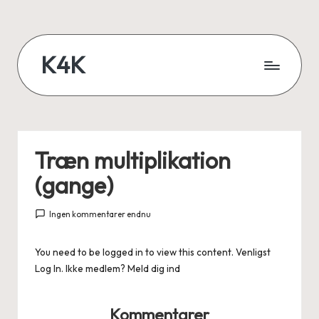
Skip
to
K4K
content
Lær
når
du
er
Træn multiplikation
online
(gange)
Ingen kommentarer endnu
You need to be logged in to view this content. Venligst
Log In
. Ikke medlem?
Meld dig ind
Kommentarer