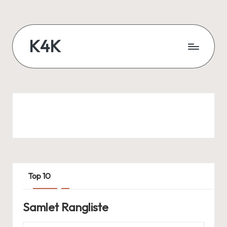
Skip
to
K4K
content
Lær
når
du
er
online
Top 10
Samlet Rangliste