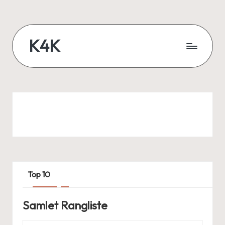
Skip
to
K4K
content
Lær
når
du
er
online
Top 10
Samlet Rangliste